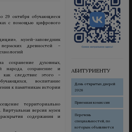
о 29 октября обучающиеся
лках с помощью цифрового
диции», музей-заповедник
 пермских древностей –
технологий
на сохранение духовных,
й народа, сохранение и
АБИТУРИЕНТУ
 как следствие этого –
чающихся, воспитание
День открытых дверей
ения к памятникам истории
2026
Приемная комиссия
сещение территориально
 Виртуальная версия музея
Перечень
раскрытия содержания и
специальностей, по
которым объявляется