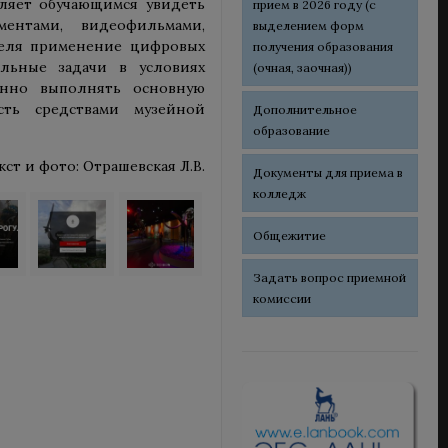
ляет обучающимся увидеть
прием в 2026 году (с
ментами, видеофильмами,
выделением форм
ателя применение цифровых
получения образования
льные задачи в условиях
(очная, заочная))
енно выполнять основную
ть средствами музейной
Дополнительное
образование
кст и фото: Отрашевская Л.В.
Документы для приема в
колледж
Общежитие
Задать вопрос приемной
комиссии