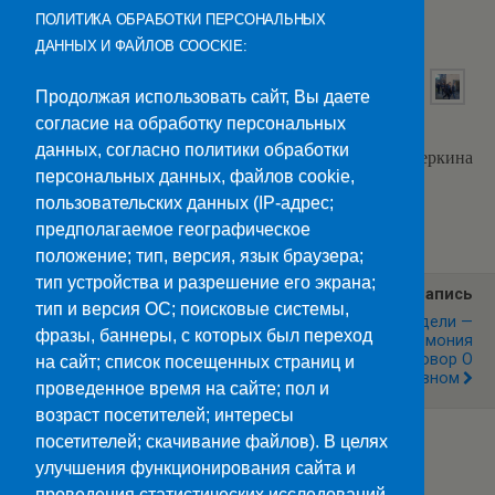
преподавателей и сотрудников.
ПОЛИТИКА ОБРАБОТКИ ПЕРСОНАЛЬНЫХ
ДАННЫХ И ФАЙЛОВ COOCKIE:
Продолжая использовать сайт, Вы даете
согласие на обработку персональных
данных, согласно политики обработки
Текст: Т. С. Офицеркина
персональных данных, файлов cookie,
пользовательских данных (IP-адрес;
Категории:
Новости
предполагаемое географическое
положение; тип, версия, язык браузера;
тип устройства и разрешение его экрана;
Предыдущая Запись
Следующая Запись
тип и версия ОС; поисковые системы,
Казачья Вольница
Начало Учебной Недели —
фразы, баннеры, с которых был переход
Торжественная Церемония
Поднятие Флага. Разговор О
на сайт; список посещенных страниц и
Главном
проведенное время на сайте; пол и
возраст посетителей; интересы
посетителей; скачивание файлов). В целях
улучшения функционирования сайта и
Наверх
проведения статистических исследований