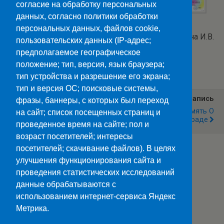
согласие на обработку персональных
данных, согласно политики обработки
персональных данных, файлов cookie,
Текст и фото: Еремина И.В.
пользовательских данных (IP-адрес;
предполагаемое географическое
Категории:
Новости
положение; тип, версия, язык браузера;
тип устройства и разрешение его экрана;
тип и версия ОС; поисковые системы,
Предыдущая Запись
Следующая Запись
фразы, баннеры, с которых был переход
Концерт Шамана
Конкурс В Память О
на сайт; список посещенных страниц и
Сталинграде
проведенное время на сайте; пол и
возраст посетителей; интересы
посетителей; скачивание файлов). В целях
улучшения функционирования сайта и
Наверх
проведения статистических исследований
данные обрабатываются с
Мобильн.
Компьютерная
использованием интернет-сервиса Яндекс
Метрика.
ПОЛЕЗНЫЕ ССЫЛКИ:
Минпросвещения>>