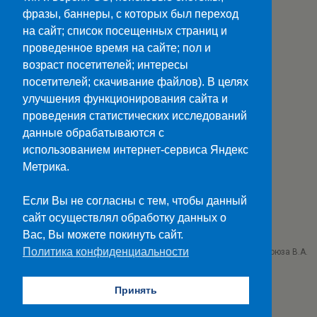
четверг с 14.00 до 16.00 часов.
фразы, баннеры, с которых был переход
на сайт; список посещенных страниц и
проведенное время на сайте; пол и
возраст посетителей; интересы
посетителей; скачивание файлов). В целях
улучшения функционирования сайта и
Наверх
проведения статистических исследований
данные обрабатываются с
Мобильн.
Компьютерная
использованием интернет-сервиса Яндекс
Метрика.
ПОЛЕЗНЫЕ ССЫЛКИ:
Минпросвещения>>
Если Вы не согласны с тем, чтобы данный
Министерство науки и высшего образования>>
сайт осуществлял обработку данных о
Госуслуги>>
Вас, Вы можете покинуть сайт.
Политика конфиденциальности
ГБПОУ "Ставропольский колледж связи им. Героя Советского Союза В.А.
Петрова"
г. Ставрополь проезд Черняховского 3
Принять