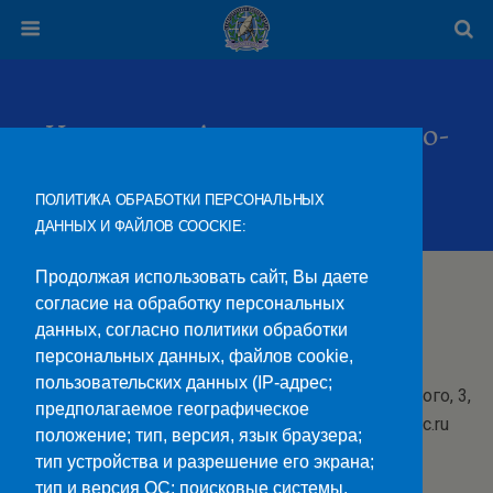
Начальник Административно-
Хозяйственного Отдела
ПОЛИТИКА ОБРАБОТКИ ПЕРСОНАЛЬНЫХ
ДАННЫХ И ФАЙЛОВ COOCKIE:
Гунько Николай Георгиевич
Продолжая использовать сайт, Вы даете
согласие на обработку персональных
Должность —
Начальник административно-
данных, согласно политики обработки
хозяйственного отдела
персональных данных, файлов cookie,
пользовательских данных (IP-адрес;
Контакты:
Адрес: г. Ставрополь, пр. Черняховского, 3,
предполагаемое географическое
2 этаж. Телефон: (8652) 24-85-65 E-mail: ahr@stvcc.ru
положение; тип, версия, язык браузера;
тип устройства и разрешение его экрана;
График приема по личным вопросам:
Каждый
тип и версия ОС; поисковые системы,