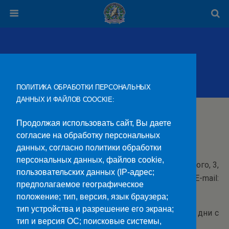
Начальник Отдела Кадров
ПОЛИТИКА ОБРАБОТКИ ПЕРСОНАЛЬНЫХ
ДАННЫХ И ФАЙЛОВ COOCKIE:
Напний Галина Сергеевна
Продолжая использовать сайт, Вы даете
Должность —
начальник отдела по работе с
согласие на обработку персональных
персоналом
данных, согласно политики обработки
персональных данных, файлов cookie,
Контакты:
Адрес: г. Ставрополь, пр. Черняховского, 3,
пользовательских данных (IP-адрес;
каб. 210, 2 этаж. Телефон (8 652) 24-13-08, Е-
mail:
предполагаемое географическое
ok@stvcc.ru
положение; тип, версия, язык браузера;
тип устройства и разрешение его экрана;
График приема по личным вопросам:
рабочие дни с
тип и версия ОС; поисковые системы,
9.00 час до 13.00 час.