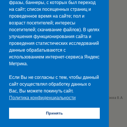
фразы, баннеры, с которых был переход
на сайт; список посещенных страниц и
проведенное время на сайте; пол и
возраст посетителей; интересы
посетителей; скачивание файлов). В целях
улучшения функционирования сайта и
Наверх
проведения статистических исследований
данные обрабатываются с
Мобильн.
Компьютерная
использованием интернет-сервиса Яндекс
Метрика.
ПОЛЕЗНЫЕ ССЫЛКИ:
Минпросвещения>>
Если Вы не согласны с тем, чтобы данный
Министерство науки и высшего образования>>
сайт осуществлял обработку данных о
Госуслуги>>
Вас, Вы можете покинуть сайт.
Политика конфиденциальности
ГБПОУ "Ставропольский колледж связи им. Героя Советского Союза В.А.
Петрова"
г. Ставрополь проезд Черняховского 3
Принять