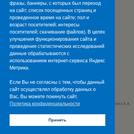
фразы, баннеры, с которых был переход
на сайт; список посещенных страниц и
проведенное время на сайте; пол и
возраст посетителей; интересы
посетителей; скачивание файлов). В целях
улучшения функционирования сайта и
Наверх
проведения статистических исследований
данные обрабатываются с
Мобильн.
Компьютерная
использованием интернет-сервиса Яндекс
Метрика.
ПОЛЕЗНЫЕ ССЫЛКИ:
Минпросвещения>>
Если Вы не согласны с тем, чтобы данный
Министерство науки и высшего образования>>
сайт осуществлял обработку данных о
Госуслуги>>
Вас, Вы можете покинуть сайт.
Политика конфиденциальности
ГБПОУ "Ставропольский колледж связи им. Героя Советского Союза В.А.
Петрова"
г. Ставрополь проезд Черняховского 3
Принять