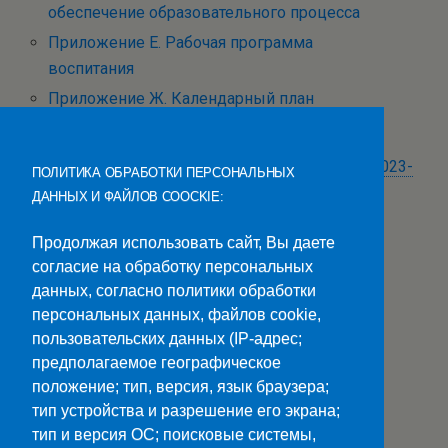
обеспечение образовательного процесса
Приложение Е. Рабочая программа
воспитания
Приложение Ж. Календарный план
воспитательной работы
Календарный план воспитательной работы на 2023-
ПОЛИТИКА ОБРАБОТКИ ПЕРСОНАЛЬНЫХ
2024 учебный год
ДАННЫХ И ФАЙЛОВ COOCKIE:
Рабочие программы
Продолжая использовать сайт, Вы даете
согласие на обработку персональных
Лист изменений от 23.06.2021
данных, согласно политики обработки
персональных данных, файлов cookie,
Лист изменений от 24.06.2022
пользовательских данных (IP-адрес;
Лист изменений от 26.06.2023
предполагаемое географическое
положение; тип, версия, язык браузера;
Лист согласования
тип устройства и разрешение его экрана;
тип и версия ОС; поисковые системы,