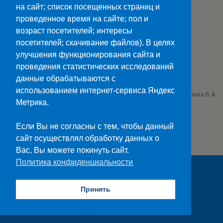
на сайт; список посещенных страниц и
Мобильн.
Компьютерная
проведенное время на сайте; пол и
возраст посетителей; интересы
ПОЛЕЗНЫЕ ССЫЛКИ:
посетителей; скачивание файлов). В целях
Минпросвещения>>
улучшения функционирования сайта и
Министерство науки и высшего образования>>
проведения статистических исследований
Госуслуги>>
данные обрабатываются с
использованием интернет-сервиса Яндекс
ГБПОУ "Ставропольский колледж связи им. Героя Советского Союза В.А.
Петрова"
Метрика.
г. Ставрополь проезд Черняховского 3
Если Вы не согласны с тем, чтобы данный
сайт осуществлял обработку данных о
Вас, Вы можете покинуть сайт.
Политика конфиденциальности
Принять