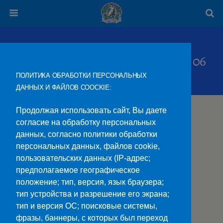
2018 Год Специальность 13.02.06
ПОЛИТИКА ОБРАБОТКИ ПЕРСОНАЛЬНЫХ
ДАННЫХ И ФАЙЛОВ COOCKIE:
Учебный план
Продолжая использовать сайт, Вы даете
согласие на обработку персональных
Образовательная программа и аннотации к
данных, согласно политики обработки
рабочим программам дисциплин
персональных данных, файлов cookie,
пользовательских данных (IP-адрес;
предполагаемое географическое
положение; тип, версия, язык браузера;
тип устройства и разрешение его экрана;
тип и версия ОС; поисковые системы,
Наверх
фразы, баннеры, с которых был переход