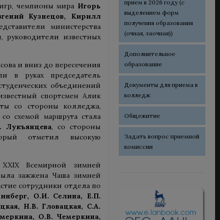
прием в 2026 году (с
игр, чемпионы мира
Игорь
выделением форм
вгений Кузнецов, Кирилл
получения образования
дставители министерства
(очная, заочная))
я, руководители известных
Дополнительное
образование
сова и вниз до пересечения
и в руках председатель
Документы для приема в
студенческих объединений
колледж
известный спортсмен Алик
еты со стороны колледжа,
Общежитие
 со схемой маршрута стала
. Лукъянцева
, со стороны
Задать вопрос приемной
орый отметил высокую
комиссии
 XXIX Всемирной зимней
была зажжена Чаша зимней
стие сотрудники отдела по
Линберг, О.И. Селина, Е.П.
ацкая, Н.В. Гловацкая, С.А.
емеркина, О.В. Чемеркина,