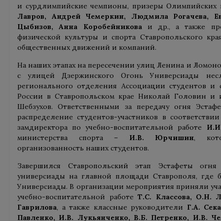
и сурдлимпийские чемпионы, призеры Олимпийских 
Лавров, Андрей Чемеркин, Людмила Рогачева, Е
Цыбизов, Анна Коробейникова
и др., а также пре
физической культуры и спорта Ставропольского кра
общественных движений и компаний.
На наших этапах на пересечении улиц Ленина и Ломоно
с улицей Дзержинского Огонь Универсиады несл
регионального отделения Ассоциации студентов и 
России в Ставропольском крае Николай Головин и 
Шебзухов. Ответственными за передачу огня Эстаф
распределение студентов-участников в соответствии
замдиректора по учебно-воспитательной работе
И.И
министерства спорта –
И.В. Юрчишин
, кот
организованность наших студентов.
Завершился Ставропольский этап Эстафеты огня
универсиады на главной площади Ставрополя, где 
Универсиады. В организации мероприятия приняли уча
учебно-воспитательной работе
Т.С. Классова, О.Н. 
Гаврилова
, а также классные руководители
Г.А. Сек
Павленко, И.В. Лукьянченко, В.Б. Петренко, И.В. Ч