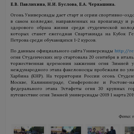
Е.В. Павлихина, Н.И. Буслова, Е.А. Черкашина.
Огонь Универсиады дает старт и серии спортивно-оз
в самом колледже, направленных на пропаганду и р
здорового образа жизни среди студенческой моло
которых станет ежегодная Спартакиада на Кубок Ге
Петрова среди обучающихся 1-2 курсов.
По данным официального сайта Универсиады
http://re
огня Студенческих игр стартовала 20 сентября в итал
торжественная церемония зажжения огня Зимней ун
международного этапа факелоносцы пробежали по улиц
Харбина (КНР). На территории России огонь Студен
Москве, Калининграде, Симферополе и Ростове-на
федерального этапа Эстафеты огня 30 крупных го
путешествие огня Зимней универсиады-2019 1 марта 2019
Фото: 