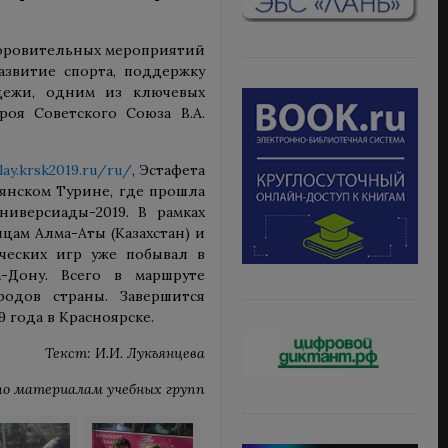
доровительных мероприятий
азвитие спорта, поддержку
дежи, одним из ключевых
роя Советского Союза В.А.
lay.krsk2019.ru/ru/
, Эстафета
ьянском Турине, где прошла
иверсиады-2019. В рамках
ам Алма-Аты (Казахстан) и
ческих игр уже побывал в
-Дону. Всего в маршруте
родов страны. Завершится
 года в Красноярске.
Текст: И.И. Лукъянцева
по материалам учебных групп