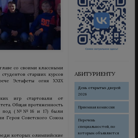
 главе со своими классными
АБИТУРИЕНТУ
 студентов старших курсов
рече Эстафеты огня XXIX
День открытых дверей
2026
ских игр стартовали от
итета. Общая протяженность
Приемная комиссия
апа под (№№16 и 17) были
ни Героя Советского Союза
Перечень
специальностей, по
которым объявляется
среди которых олимпийские