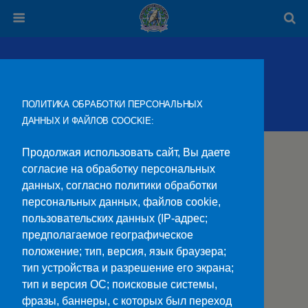
Грамоты
ПОЛИТИКА ОБРАБОТКИ ПЕРСОНАЛЬНЫХ
ДАННЫХ И ФАЙЛОВ COOCKIE:
Продолжая использовать сайт, Вы даете
согласие на обработку персональных
данных, согласно политики обработки
персональных данных, файлов cookie,
Наверх
пользовательских данных (IP-адрес;
предполагаемое географическое
Мобильн.
Компьютерная
положение; тип, версия, язык браузера;
тип устройства и разрешение его экрана;
ПОЛЕЗНЫЕ ССЫЛКИ:
тип и версия ОС; поисковые системы,
Минпросвещения>>
фразы, баннеры, с которых был переход
Министерство науки и высшего образования>>