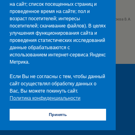
на сайт; список посещенных страниц и
Госуслуги>>
проведенное время на сайте; пол и
возраст посетителей; интересы
ГБПОУ "Ставропольский колледж связи им. Героя Советского Союза В.А.
Петрова"
посетителей; скачивание файлов). В целях
г. Ставрополь проезд Черняховского 3
улучшения функционирования сайта и
проведения статистических исследований
данные обрабатываются с
использованием интернет-сервиса Яндекс
Метрика.
Если Вы не согласны с тем, чтобы данный
сайт осуществлял обработку данных о
Вас, Вы можете покинуть сайт.
Политика конфиденциальности
Принять