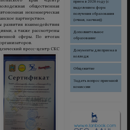
прием в 2026 году (с
молодежная общественная
выделением форм
Автономная некоммерческая
получения образования
нское партнерство».
(очная, заочная))
ы развития взаимодействия
иями, а также рассмотрены
Дополнительное
венной сферы. По итогам
образование
организаторов.
денческий пресс-центр СКС
Документы для приема в
колледж
Общежитие
Задать вопрос приемной
комиссии