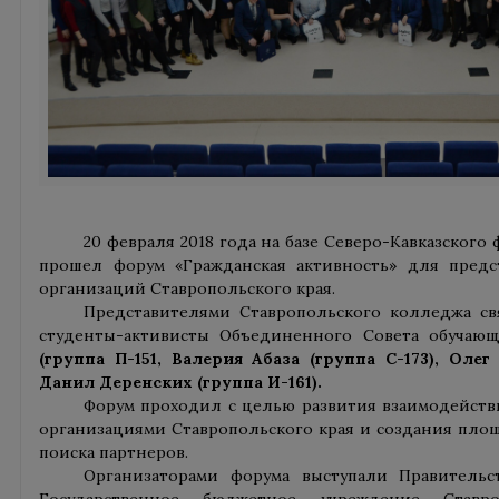
20 февраля 2018 года на базе Северо-Кавказского
прошел форум «Гражданская активность» для предс
организаций Ставропольского края.
Представителями Ставропольского колледжа св
студенты-активисты Объединенного Совета обучаю
(группа П-151, Валерия Абаза (группа С-173), Олег
Данил Деренских (группа И-161).
Форум проходил с целью развития взаимодейст
организациями Ставропольского края и создания пло
поиска партнеров.
Организаторами форума выступали Правительст
Государственное бюджетное учреждение Ставр