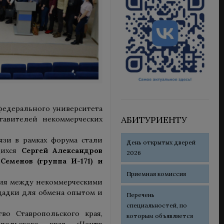
 федерального университета
АБИТУРИЕНТУ
тавителей некоммерческих
язи в рамках форума стали
День открытых дверей
щихся
Сергей Александров
2026
 Семенов (группа И-171) и
Приемная комиссия
вия между некоммерческими
щадки для обмена опытом и
Перечень
специальностей, по
во Ставропольского края,
которым объявляется
опольского края «Центр