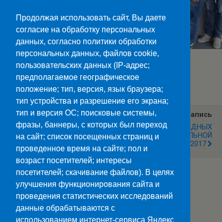
Продолжая использовать сайт, Вы даете
согласие на обработку персональных
данных, согласно политики обработки
персональных данных, файлов cookie,
пользовательских данных (IP-адрес;
Категории:
Новости
предполагаемое географическое
положение; тип, версия, язык браузера;
тип устройства и разрешение его экрана;
тип и версия ОС; поисковые системы,
Предыдущая Запись
Следующая Запись
фразы, баннеры, с которых был переход
ОБЩИЙ КЛАССНЫЙ ЧАС
ФЕСТИВАЛЬ НАРОДНЫХ
КУЛЬТУР И НАЦИОНАЛЬНОЙ
на сайт; список посещенных страниц и
КУХНИ СКС - 2017
проведенное время на сайте; пол и
возраст посетителей; интересы
посетителей; скачивание файлов). В целях
улучшения функционирования сайта и
Наверх
проведения статистических исследований
данные обрабатываются с
Мобильн.
Компьютерная
использованием интернет-сервиса Яндекс