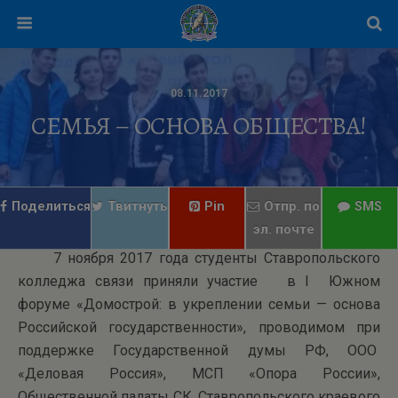
08.11.2017
СЕМЬЯ – ОСНОВА ОБЩЕСТВА!
Поделиться
Твитнуть
Pin
Отпр. по
SMS
эл. почте
7 ноября 2017 года студенты Ставропольского
колледжа связи приняли участие в I Южном
форуме «Домострой: в укреплении семьи — основа
Российской государственности», проводимом при
поддержке Государственной думы РФ, ООО
«Деловая Россия», МСП «Опора России»,
Общественной палаты СК, Ставропольского краевого