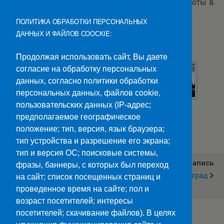
условиях приема на работу, преимуществах работы в
организации и всех возможных перспективах.
ПОЛИТИКА ОБРАБОТКИ ПЕРСОНАЛЬНЫХ
ДАННЫХ И ФАЙЛОВ COOCKIE:
Встреча закончилась оживленной дискуссией.
Продолжая использовать сайт, Вы даете
согласие на обработку персональных
данных, согласно политики обработки
персональных данных, файлов cookie,
пользовательских данных (IP-адрес;
предполагаемое географическое
Категории:
Новости
положение; тип, версия, язык браузера;
тип устройства и разрешение его экрана;
тип и версия ОС; поисковые системы,
Предыдущая Запись
Следующая Запись
фразы, баннеры, с которых был переход
Идёт «Огневая
Непокоренный Ленинград
на сайт; список посещенных страниц и
Подготовка»
проведенное время на сайте; пол и
возраст посетителей; интересы
посетителей; скачивание файлов). В целях