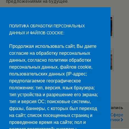
предложениями на будущее.
ПОЛИТИКА ОБРАБОТКИ ПЕРСОНАЛЬНЫХ
ДАННЫХ И ФАЙЛОВ COOCKIE:
Продолжая использовать сайт, Вы даете
согласие на обработку персональных
данных, согласно политики обработки
персональных данных, файлов cookie,
пользовательских данных (IP-адрес;
предполагаемое географическое
Категории:
Новости
положение; тип, версия, язык браузера;
тип устройства и разрешение его экрана;
тип и версия ОС; поисковые системы,
Предыдущая Запись
Следующая Запись
фразы, баннеры, с которых был переход
Фиджитал-Спорт – Это
Специалисты В Сфере
на сайт; список посещенных страниц и
Здорово!
Молодежной Политики
проведенное время на сайте; пол и