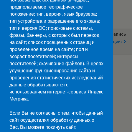
предполагаемое географическое
Категории:
Новости
положение; тип, версия, язык браузера;
тип устройства и разрешение его экрана;
тип и версия ОС; поисковые системы,
Предыдущая Запись
Следующая Запись
фразы, баннеры, с которых был переход
Интеллектуальная Игра V
«Властелин Эмоций»
на сайт; список посещенных страниц и
2.0
проведенное время на сайте; пол и
возраст посетителей; интересы
посетителей; скачивание файлов). В целях
улучшения функционирования сайта и
Наверх
проведения статистических исследований
данные обрабатываются с
Мобильн.
Компьютерная
использованием интернет-сервиса Яндекс
Метрика.
ПОЛЕЗНЫЕ ССЫЛКИ:
Минпросвещения>>
Если Вы не согласны с тем, чтобы данный
Министерство науки и высшего образования>>
сайт осуществлял обработку данных о
Госуслуги>>
Вас, Вы можете покинуть сайт.