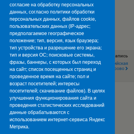
согласие на обработку персональных
данных, согласно политики обработки
персональных данных, файлов cookie,
пользовательских данных (IP-адрес;
Категории:
Новости
предполагаемое географическое
положение; тип, версия, язык браузера;
тип устройства и разрешение его экрана;
тип и версия ОС; поисковые системы,
Предыдущая Запись
Следующая Запись
фразы, баннеры, с которых был переход
СТУДЕНТЫ КОЛЛЕДЖА
Всероссийская
СВЯЗИ ОКУНУЛИСЬ В
Конференция Кемерово
на сайт; список посещенных страниц и
АТМОСФЕРУ БАЛА 19 ВЕКА
проведенное время на сайте; пол и
возраст посетителей; интересы
посетителей; скачивание файлов). В целях
улучшения функционирования сайта и
Наверх
проведения статистических исследований
данные обрабатываются с
Мобильн.
Компьютерная
использованием интернет-сервиса Яндекс
Метрика.
ПОЛЕЗНЫЕ ССЫЛКИ: