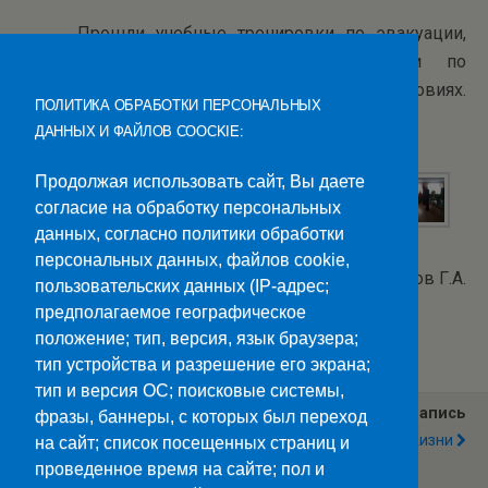
Прошли учебные тренировки по эвакуации,
подкрепленные теоретическими занятиями по
действиям в экстремальных условиях.
ПОЛИТИКА ОБРАБОТКИ ПЕРСОНАЛЬНЫХ
Предупрежден – значит вооружен.
ДАННЫХ И ФАЙЛОВ COOCKIE:
Продолжая использовать сайт, Вы даете
согласие на обработку персональных
данных, согласно политики обработки
персональных данных, файлов cookie,
Фото: Подколзин О.В., Локтионов Г.А.
пользовательских данных (IP-адрес;
предполагаемое географическое
Категории:
Новости
положение; тип, версия, язык браузера;
тип устройства и разрешение его экрана;
тип и версия ОС; поисковые системы,
Предыдущая Запись
Следующая Запись
фразы, баннеры, с которых был переход
Россия – Страна
За Здоровый Образ Жизни
на сайт; список посещенных страниц и
Возможностей
проведенное время на сайте; пол и