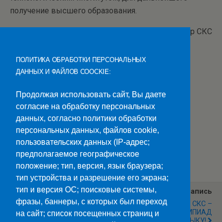
получение высшего образования.
Студенческий пресс-центр СКС
ПОЛИТИКА ОБРАБОТКИ ПЕРСОНАЛЬНЫХ
ДАННЫХ И ФАЙЛОВ COOCKIE:
Продолжая использовать сайт, Вы даете
согласие на обработку персональных
данных, согласно политики обработки
персональных данных, файлов cookie,
пользовательских данных (IP-адрес;
Категории:
Новости
предполагаемое географическое
положение; тип, версия, язык браузера;
тип устройства и разрешение его экрана;
тип и версия ОС; поисковые системы,
Предыдущая Запись
Следующая Запись
фразы, баннеры, с которых был переход
ЛИДЕР ПРО - 2018
СТУДЕНТЫ СКС –
ПОБЕДИТЕЛИ ОЛИМПИАД
на сайт; список посещенных страниц и
ПО РУССКОМУ ЯЗЫКУ!