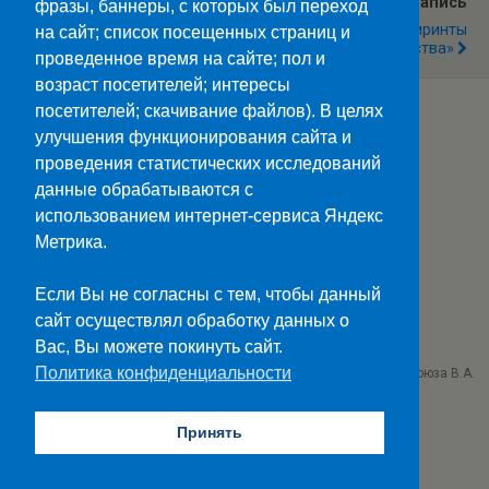
Предыдущая Запись
Следующая Запись
фразы, баннеры, с которых был переход
Личные Финансы
Квест «Лабиринты
на сайт; список посещенных страниц и
Мастерства»
проведенное время на сайте; пол и
возраст посетителей; интересы
посетителей; скачивание файлов). В целях
улучшения функционирования сайта и
Наверх
проведения статистических исследований
данные обрабатываются с
Мобильн.
Компьютерная
использованием интернет-сервиса Яндекс
Метрика.
ПОЛЕЗНЫЕ ССЫЛКИ:
Минпросвещения>>
Если Вы не согласны с тем, чтобы данный
Министерство науки и высшего образования>>
сайт осуществлял обработку данных о
Госуслуги>>
Вас, Вы можете покинуть сайт.
Политика конфиденциальности
ГБПОУ "Ставропольский колледж связи им. Героя Советского Союза В.А.
Петрова"
г. Ставрополь проезд Черняховского 3
Принять