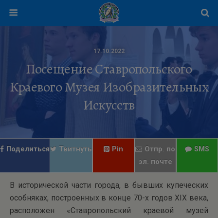
17.10.2022
Посещение Ставропольского
Краевого Музея Изобразительных
Искусств
Поделиться
Твитнуть
Pin
Отпр. по
SMS
эл. почте
В исторической части города, в бывших купеческих
особняках, построенных в конце 70-х годов XIX века,
расположен «Ставропольский краевой музей