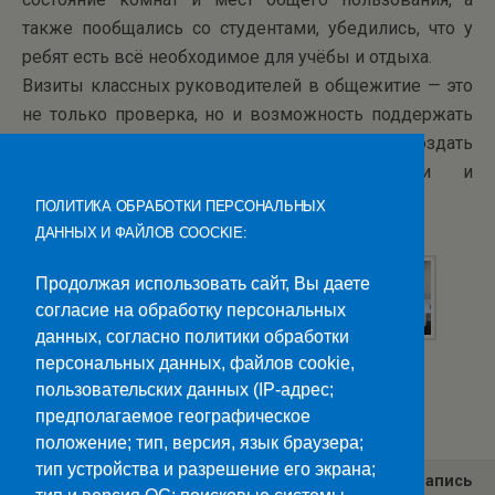
также пообщались со студентами, убедились, что у
ребят есть всё необходимое для учёбы и отдыха.
Визиты классных руководителей в общежитие — это
не только проверка, но и возможность поддержать
студентов, ответить на их вопросы и создать
дружелюбную атмосферу взаимопомощи и
поддержки.
ПОЛИТИКА ОБРАБОТКИ ПЕРСОНАЛЬНЫХ
ДАННЫХ И ФАЙЛОВ COOCKIE:
Продолжая использовать сайт, Вы даете
согласие на обработку персональных
данных, согласно политики обработки
персональных данных, файлов cookie,
пользовательских данных (IP-адрес;
Категории:
Новости
предполагаемое географическое
положение; тип, версия, язык браузера;
тип устройства и разрешение его экрана;
Предыдущая Запись
Следующая Запись