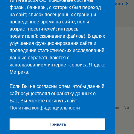
тип и версия ОС; поисковые системы,
Классный Час «День
Профессионалитет.
фразы, баннеры, с которых был переход
Заповедников И
Национальных Парков
на сайт; список посещенных страниц и
России»
проведенное время на сайте; пол и
возраст посетителей; интересы
посетителей; скачивание файлов). В целях
улучшения функционирования сайта и
Наверх
проведения статистических исследований
данные обрабатываются с
Мобильн.
Компьютерная
использованием интернет-сервиса Яндекс
Метрика.
ПОЛЕЗНЫЕ ССЫЛКИ:
Минпросвещения>>
Если Вы не согласны с тем, чтобы данный
Министерство науки и высшего образования>>
сайт осуществлял обработку данных о
Госуслуги>>
Вас, Вы можете покинуть сайт.
Политика конфиденциальности
ГБПОУ "Ставропольский колледж связи им. Героя Советского Союза В.А.
Петрова"
г. Ставрополь проезд Черняховского 3
Принять