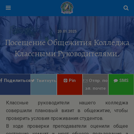
20.01.2025
Посещение Общежития Колледжа
Классными Руководителями.
Поделиться
Твитнуть
Pin
Отпр. по
SMS
эл. почте
Классные руководители нашего колледжа
совершили плановый визит в общежитие, чтобы
проверить условия проживания студентов.
В ходе проверки преподаватели оценили общее
состояние комнат и мест общего пользования, а