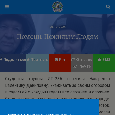
06.12.2024
Помощь Пожилым Людям
Поделиться
Твитнуть
Pin
Отпр. по
SMS
эл. почте
Студенты группы ИП-236 посетили Назаренко
Валентину Даниловну. Ухаживать за своим огородом
и садом ей с каждым годом все сложнее и сложнее.
Студенты навели порядок в палисаднике и в огороде.
Произвели обрезку старых цветов и сухих веток.
Студенты получили заряд бодрости и помогли