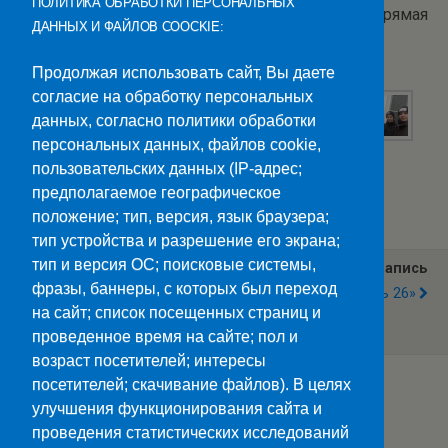
ПОЛИТИКА ОБРАБОТКИ ПЕРСОНАЛЬНЫХ
пожилому человеку. Забота о пожилых людях прямая
ДАННЫХ И ФАЙЛОВ COOCKIE:
обязанность подрастающего поколения.
Продолжая использовать сайт, Вы даете
согласие на обработку персональных
данных, согласно политики обработки
персональных данных, файлов cookie,
пользовательских данных (IP-адрес;
Категории:
Новости
предполагаемое географическое
положение; тип, версия, язык браузера;
тип устройства и разрешение его экрана;
тип и версия ОС; поисковые системы,
Предыдущая Запись
Следующая Запись
фразы, баннеры, с которых был переход
Генератор Приехал В Зону
«Производительность 26»
Специальной Военной
на сайт; список посещенных страниц и
Операции
проведенное время на сайте; пол и
возраст посетителей; интересы
посетителей; скачивание файлов). В целях
улучшения функционирования сайта и
Наверх
проведения статистических исследований