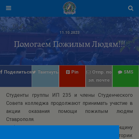
11.10.2023
Помогаем Пожилым Людям!!!
Поделиться
Твитнуть
Pin
Отпр. по
SMS
эл. почте
Студенты группы ИП 235 и члены Студенческого
Совета колледжа продолжают принимать участие в
акции оказания помощи пожилым людям
Ставрополя.
Ребята посетили одинокую пожилую женщину
Симонян М.С. Ребята помогли с уборкой территории: