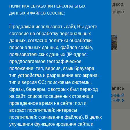
собрали опавшую листву, мусор, подмели двор,
ПОЛИТИКА ОБРАБОТКИ ПЕРСОНАЛЬНЫХ
навели порядок в сарае, получив заслуженную
ДАННЫХ И ФАЙЛОВ COOCKIE:
благодарность.
Продолжая использовать сайт, Вы даете
согласие на обработку персональных
данных, согласно политики обработки
персональных данных, файлов cookie,
пользовательских данных (IP-адрес;
предполагаемое географическое
Категории:
Новости
положение; тип, версия, язык браузера;
тип устройства и разрешение его экрана;
тип и версия ОС; поисковые системы,
Предыдущая Запись
Следующая Запись
фразы, баннеры, с которых был переход
Турнир «СВОИ»
ТРАДИЦИОННЫЙ
на сайт; список посещенных страниц и
СУББОТНИК
проведенное время на сайте; пол и
возраст посетителей; интересы
посетителей; скачивание файлов). В целях
улучшения функционирования сайта и
Наверх