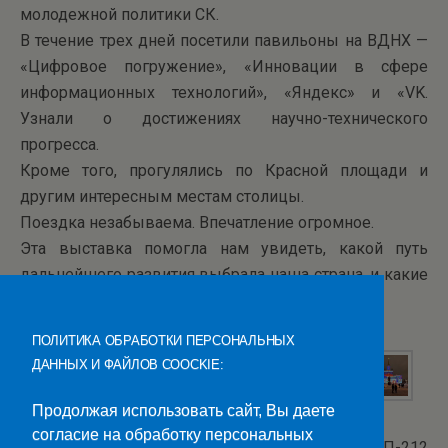
молодежной политики СК.
В течение трех дней посетили павильоны на ВДНХ —
«Цифровое погружение», «Инновации в сфере
информационных технологий», «Яндекс» и «VK.
Узнали о достижениях научно-технического
прогресса.
Кроме того, прогулялись по Красной площади и
другим интересным местам столицы.
Поездка незабываема. Впечатление огромное.
Эта выставка помогла нам увидеть, какой путь
дальнейшего развития выбрала наша страна, и какие
перспективы нас ждут в будущем.
ПОЛИТИКА ОБРАБОТКИ ПЕРСОНАЛЬНЫХ
ДАННЫХ И ФАЙЛОВ COOCKIE:
Продолжая использовать сайт, Вы даете
согласие на обработку персональных
Текст: Астанин Д.Е. ИП-212