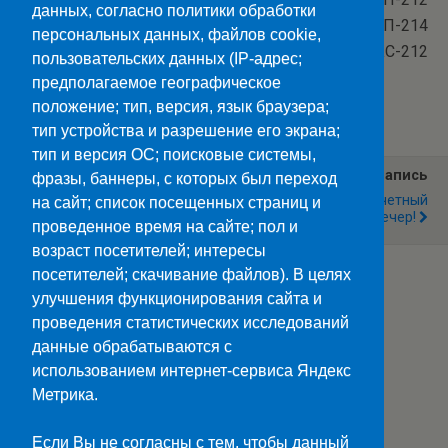
данных, согласно политики обработки
Фото: Кожанкова Л.С. ИП-214
персональных данных, файлов cookie,
Перлик М.В. ИКС-212
пользовательских данных (IP-адрес;
предполагаемое географическое
Категории:
Новости
положение; тип, версия, язык браузера;
тип устройства и разрешение его экрана;
тип и версия ОС; поисковые системы,
Предыдущая Запись
Следующая Запись
фразы, баннеры, с которых был переход
Урок-Знакомство С
Новогодний Отчетный
на сайт; список посещенных страниц и
Историей МЧС.
Вечер!
проведенное время на сайте; пол и
возраст посетителей; интересы
посетителей; скачивание файлов). В целях
улучшения функционирования сайта и
Наверх
проведения статистических исследований
данные обрабатываются с
Мобильн.
Компьютерная
использованием интернет-сервиса Яндекс
Метрика.
ПОЛЕЗНЫЕ ССЫЛКИ:
Минпросвещения>>
Если Вы не согласны с тем, чтобы данный