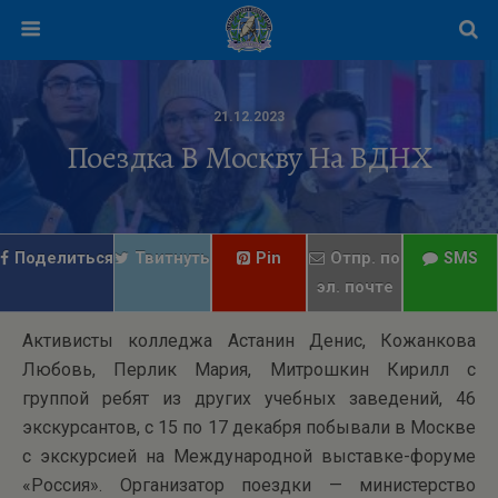
21.12.2023
Поездка В Москву На ВДНХ
Поделиться
Твитнуть
Pin
Отпр. по
SMS
эл. почте
Активисты колледжа Астанин Денис, Кожанкова
Любовь, Перлик Мария, Митрошкин Кирилл с
группой ребят из других учебных заведений, 46
экскурсантов, с 15 по 17 декабря побывали в Москве
с экскурсией на Международной выставке-форуме
«Россия». Организатор поездки — министерство