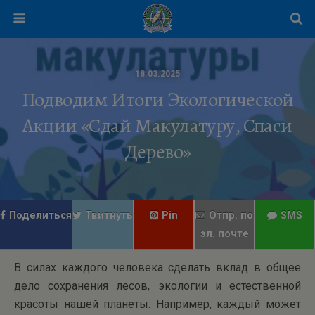
18.03.2025
Подводим Итоги Экологической
Акции «Сдай Макулатуру, Спаси
Дерево»
Поделиться
Твитнуть
Pin
Отпр. по
SMS
эл. почте
В силах каждого человека сделать вклад в общее
дело сохранения лесов, экологии и естественной
красоты нашей планеты. Например, каждый может