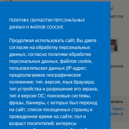
С.В.
Спасибо за участие в акции по сбору макулатуры!
Мы рады, что вы приняли участие и помогли
ПОЛИТИКА ОБРАБОТКИ ПЕРСОНАЛЬНЫХ
сохранить природные ресурсы нашей планеты.
ДАННЫХ И ФАЙЛОВ COOCKIE:
Продолжая использовать сайт, Вы даете
согласие на обработку персональных
данных, согласно политики обработки
персональных данных, файлов cookie,
Текст и фото: Т.Офицеркина
пользовательских данных (IP-адрес;
предполагаемое географическое
Категории:
Новости
положение; тип, версия, язык браузера;
тип устройства и разрешение его экрана;
тип и версия ОС; поисковые системы,
Предыдущая Запись
Следующая Запись
фразы, баннеры, с которых был переход
«Математика И ЗОЖ»
«Зачёт По Философии Через
на сайт; список посещенных страниц и
Призму Брейншторма»
проведенное время на сайте; пол и
возраст посетителей; интересы