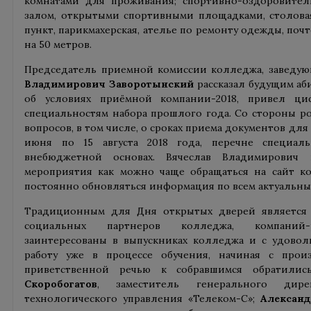
комнатами для проживания; спортивно-оздоровите
залом, открытыми спортивными площадками, столова
пункт, парикмахерская, ателье по ремонту одежды, поч
на 50 метров.
Председатель приемной комиссии колледжа, завед
Владимирович Заворотынский
рассказал будущим аб
об условиях приёмной компании-2018, привел ц
специальностям набора прошлого года. Со стороны р
вопросов, в том числе, о сроках приема документов для
июня по 15 августа 2018 года, перечне специа
внебюджетной основах. Вячеслав Владимирович 
мероприятия как можно чаще обращаться на сайт ко
постоянно обновляться информация по всем актуальны
Традиционным для Дня открытых дверей является 
социальных партнеров колледжа, компаний-р
заинтересованы в выпускниках колледжа и с удовол
работу уже в процессе обучения, начиная с прои
приветственной речью к собравшимся обратили
Скоробогатов
, заместитель генерального дир
технологического управления «Телеком-С»;
Алексан