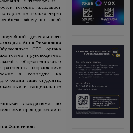
 компаний «Стилсофт» и …
остей, которые предлагает
 которые не только через
стойную работу по своей
внеучебной деятельности
а колледжа
Анна Романовна
Обучающихся СКС, органа
ала гостей и руководитель
вязей с общественностью
 о различных направлениях
изуемых в колледже на
дготовили сами студенты,
вокальные и танцевальные
ленными экскурсиями по
овели сами преподаватели и
вна Финогенова
,