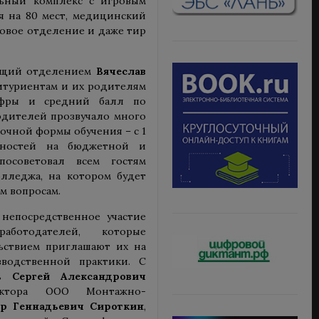
льный комплекс с игровым
я на 80 мест, медицинский
товое отделение и даже тир
ующий отделением
Вячеслав
итуриентам и их родителям
ифры и средний балл по
одителей прозвучало много
 очной формы обучения – с 1
льностей на бюджетной и
посоветовал всем гостям
лледжа, на котором будет
м вопросам.
непосредственное участие
аботодателей, которые
ьствием приглашают их на
зводственной практики. С
сь
Сергей Александрович
ектора ООО Монтажно-
др Геннадьевич Сироткин
,