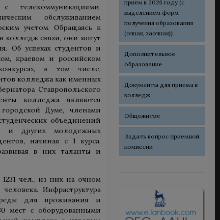
прием в 2026 году (с
с телекоммуникациями,
выделением форм
ническим обслуживанием
получения образования
ским учетом. Обращаясь к
(очная, заочная))
 в колледж связи, они могут
я. Об успехах студентов и
Дополнительное
ом, краевом и российском
образование
конкурсах, в том числе,
ентов колледжа как именных
Документы для приема в
бернатора Ставропольского
колледж
денты колледжа являются
городской Думе, членами
Общежитие
студенческих объединений
х и других молодежных
Задать вопрос приемной
ентов, начиная с 1 курса,
комиссии
развивая в них таланты и
231 чел., из них на очном
 человека. Инфраструктура
среды для проживания и
80 мест с оборудованными