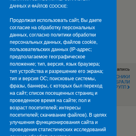
ДАННЫХ И ФАЙЛОВ COOCKIE:
Продолжая использовать сайт, Вы даете
согласие на обработку персональных
данных, согласно политики обработки
персональных данных, файлов cookie,
Категории:
Новости
пользовательских данных (IP-адрес;
предполагаемое географическое
положение; тип, версия, язык браузера;
Предыдущая Запись
Следующая Запись
тип устройства и разрешение его экрана;
КРАСОЧНЫМ
ПЕРВОКУРСНИКИ
тип и версия ОС; поисковые системы,
ПОСВЯЩЕНИЕМ В
КОЛЛЕДЖА ВЫБРАЛИ
фразы, баннеры, с которых был переход
СТУДЕНТЫ ОКОНЧИЛСЯ
СТАРОСТ УЧЕБНЫХ ГРУПП
ВЕРЕВОЧНЫЙ КУРС ДЛЯ
на сайт; список посещенных страниц и
ПЕРВОКУРСНИКОВ
проведенное время на сайте; пол и
возраст посетителей; интересы
посетителей; скачивание файлов). В целях
улучшения функционирования сайта и
Наверх
проведения статистических исследований