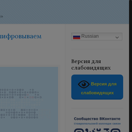
у»
сшифровываем
Russian
Версия для
слабовидящих
Версия для
слабовидящих