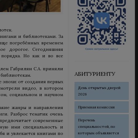
иотек.
книгами и библиотеками. За
олще погребённых временем
мое дорогое. Сегодняшняя
порядка. Но как и во все
елем Габрилян С.А. приняли
АБИТУРИЕНТУ
 библиотекам.
 эпохи: от создания первых
День открытых дверей
смотрели видео, в котором
2026
ном, социальном и научном
Приемная комиссия
какие жанры и направления
ги. Разброс тематик очень
Перечень
о предпочитает современные
специальностей, по
нную ими специальность и
которым объявляется
бя и увлекается книгами по