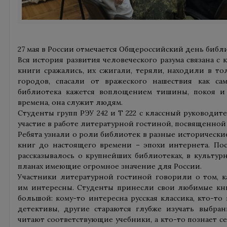
27 мая в России отмечается Общероссийский день библ
Вся история развития человеческого разума связана с 
книги сражались, их сжигали, теряли, находили в т
городов, спасали от вражеского нашествия как са
библиотека кажется воплощением тишины, покоя и 
времена, она служит людям.
Студенты групп РЭУ 242 и Т 222 с классный руководит
участие в работе литературной гостиной, посвященной
Ребята узнали о роли библиотек в разные исторические
книг до настоящего времени – эпохи интернета. По
рассказывалось о крупнейших библиотеках, в культур
планах имеющие огромное значение для России.
Участники литературной гостиной говорили о том, 
им интересны. Студенты принесли свои любимые кни
большой: кому-то интересна русская классика, кто-т
детективы, другие стараются глубже изучать выбра
читают соответствующие учебники, а кто-то познает се