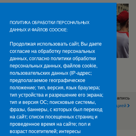
ПОЛИТИКА ОБРАБОТКИ ПЕРСОНАЛЬНЫХ
ДАННЫХ И ФАЙЛОВ COOCKIE:
Продолжая использовать сайт, Вы даете
согласие на обработку персональных
данных, согласно политики обработки
персональных данных, файлов cookie,
пользовательских данных (IP-адрес;
Категории:
Новости
предполагаемое географическое
положение; тип, версия, язык браузера;
тип устройства и разрешение его экрана;
Предыдущая Запись
Следующая Запись
тип и версия ОС; поисковые системы,
Фестиваль «
Борьба С ВИЧ-Инфекцией
фразы, баннеры, с которых был переход
Студенческая Весна Стран
БРИКС И ШОС — Марафон
на сайт; список посещенных страниц и
Дружбы.
проведенное время на сайте; пол и
возраст посетителей; интересы