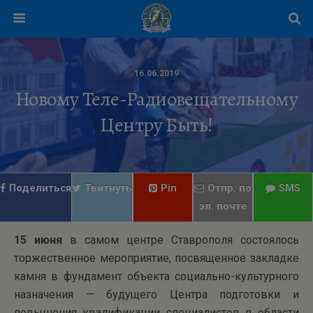
16.06.2019
Новому Теле-Радиовещательному
Центру Быть!
Поделиться
Твитнуть
Pin
Отпр. по
SMS
эл. почте
15 июня
в самом центре Ставрополя состоялось
торжественное мероприятие, посвященное закладке
камня в фундамент объекта социально-культурного
назначения — будущего Центра подготовки и
повышения квалификации специалистов в области