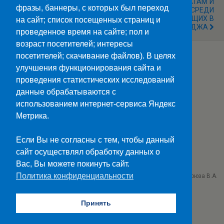
ПЕРВОКУРСНИКИ
ТУРНИР ПО ШАХМАТАМ И
фразы, баннеры, с которых был переход
ВЫБРАЛИ СВОЕ
ШАШКАМ СРЕДИ
НАПРАВЛЕНИЕ
ПРОЖИВАЮЩИХ В
на сайт; список посещенных страниц и
МОЛОДЕЖНОЙ ПОЛИТИКИ
ОБЩЕЖИТИИ КОЛЛЕДЖА
проведенное время на сайте; пол и
возраст посетителей; интересы
посетителей; скачивание файлов). В целях
улучшения функционирования сайта и
Наверх
проведения статистических исследований
данные обрабатываются с
Мобильн.
Компьютерная
использованием интернет-сервиса Яндекс
Метрика.
ПОЛЕЗНЫЕ ССЫЛКИ:
Минпросвещения>>
Если Вы не согласны с тем, чтобы данный
Министерство науки и высшего образования>>
сайт осуществлял обработку данных о
Госуслуги>>
Вас, Вы можете покинуть сайт.
Политика конфиденциальности
ГБПОУ "Ставропольский колледж связи им. Героя Советского Союза В.А.
Петрова"
г. Ставрополь проезд Черняховского 3
Принять