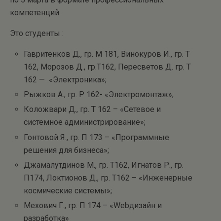
компетенций.
Это студенты :
Гавритенков Д., гр. М 181, Винокуров И., гр. Т
162, Морозов Д., гр.Т162, Пересветов Д. гр. Т
162 — «Электроника»;
Рыжков А., гр. Р 162- «Электромонтаж»;
Коложвари Д., гр. Т 162 – «Сетевое и
системное администрирование»;
Гонтовой Я., гр. П 173 – «Программные
решения для бизнеса»;
Джамалутдинов М., гр. Т162, Игнатов Р., гр.
П174, Локтионов Д., гр. Т162 – «Инженерные
космические системы»;
Мехович Г., гр. П 174 – «Webдизайн и
разработка»