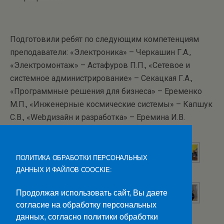
Подготовили ребят по следующим компетенциям
преподаватели: «Электроника» – Черкашин Г.А.,
«Электромонтаж» – Астафуров П.П., «Сетевое и
системное администрирование» – Секацкая Г.А.,
«Программные решения для бизнеса» – Еременко
М.П., «Инженерные космические системы» – Капшук
С.В., «Webдизайн и разработка» – Еремина И.В.
ПОЛИТИКА ОБРАБОТКИ ПЕРСОНАЛЬНЫХ
ДАННЫХ И ФАЙЛОВ COOCKIE:
Продолжая использовать сайт, Вы даете
согласие на обработку персональных
данных, согласно политики обработки