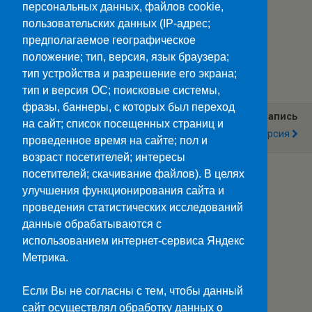
персональных данных, файлов cookie,
пользовательских данных (IP-адрес;
предполагаемое географическое
положение; тип, версия, язык браузера;
Категории:
Новости
тип устройства и разрешение его экрана;
тип и версия ОС; поисковые системы,
фразы, баннеры, с которых был переход
Предыдущая Запись
Следующая Запись
на сайт; список посещенных страниц и
Городская Спартакиада
Урок - Экскурсия
проведенное время на сайте; пол и
возраст посетителей; интересы
посетителей; скачивание файлов). В целях
улучшения функционирования сайта и
Наверх
проведения статистических исследований
данные обрабатываются с
Мобильн.
Компьютерная
использованием интернет-сервиса Яндекс
Метрика.
ПОЛЕЗНЫЕ ССЫЛКИ:
Минпросвещения>>
Если Вы не согласны с тем, чтобы данный
Министерство науки и высшего образования>>
сайт осуществлял обработку данных о