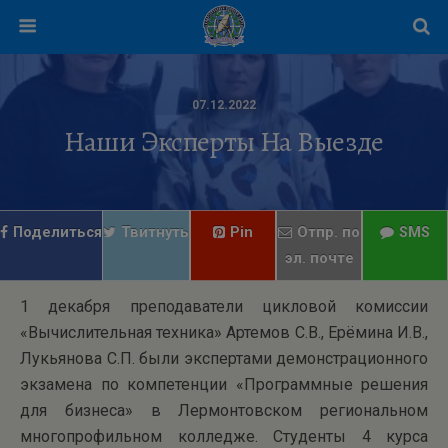
07.12.2022
Наши Эксперты На Выезде
Поделиться
Твитнуть
Pin
Отпр. по
SMS
эл. почте
1 декабря преподаватели цикловой комиссии
«Вычислительная техника» Артемов С.В., Ерёмина И.В.,
Лукьянова С.П. были экспертами демонстрационного
экзамена по компетенции «Программные решения
для бизнеса» в Лермонтовском региональном
многопрофильном колледже. Студенты 4 курса