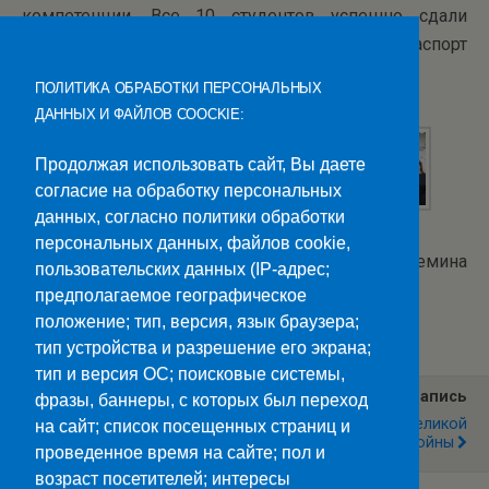
компетенции. Все 10 студентов успешно сдали
демонстрационный экзамен и получили паспорт
компетенции.
ПОЛИТИКА ОБРАБОТКИ ПЕРСОНАЛЬНЫХ
ДАННЫХ И ФАЙЛОВ COOCKIE:
Продолжая использовать сайт, Вы даете
согласие на обработку персональных
данных, согласно политики обработки
персональных данных, файлов cookie,
Текст и фото: И.Еремина
пользовательских данных (IP-адрес;
предполагаемое географическое
Категории:
Новости
положение; тип, версия, язык браузера;
тип устройства и разрешение его экрана;
тип и версия ОС; поисковые системы,
Предыдущая Запись
Следующая Запись
фразы, баннеры, с которых был переход
Театральный Спектакль
Тест По Истории Великой
на сайт; список посещенных страниц и
Отечественной Войны
проведенное время на сайте; пол и
возраст посетителей; интересы