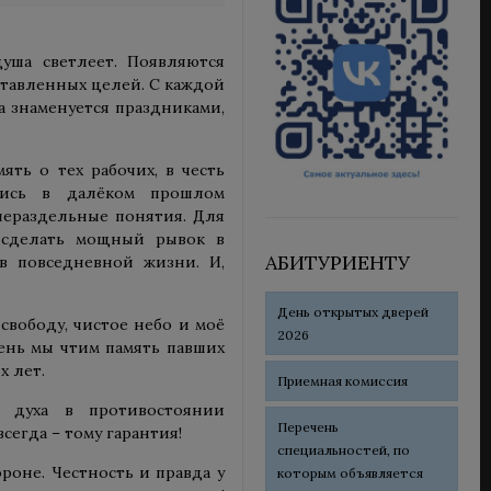
душа светлеет. Появляются
ставленных целей. С каждой
а знаменуется праздниками,
ять о тех рабочих, в честь
лись в далёком прошлом
 нераздельные понятия. Для
 сделать мощный рывок в
АБИТУРИЕНТУ
в повседневной жизни. И,
День открытых дверей
свободу, чистое небо и моё
2026
ень мы чтим память павших
х лет.
Приемная комиссия
 духа в противостоянии
Перечень
егда – тому гарантия!
специальностей, по
роне. Честность и правда у
которым объявляется