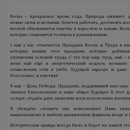
Весна – прекрасное время года. Природа оживает, 
новые силы и желания. Хочется работать, достигать по
весной обновляются чувства: я взрослею и мужаю. Весн
которые становятся толчком к размышлению.
1 мая у нас отмечается Праздник Весны и Труда в пам
которых назван этот праздник, которые добива
улучшения условий труда. С тех пор мир, труд, май –
меня май ещё и энергетический подъем, желание
осмыслении себя в учёбе, будущей карьере и даже 
безусловно, в чувствах!
9 мая – День Победы. Праздник, подаривший нам мир, 
личное благополучие и наше общее будущее. В этот д
солдат, отдаём дань уважения всем поколениям военны
Я убеждён: сломить нас невозможно! Наша сила
национализму и любому проявлению фашизма везде и вс
Историческая правда всегда была и будет на нашей сто