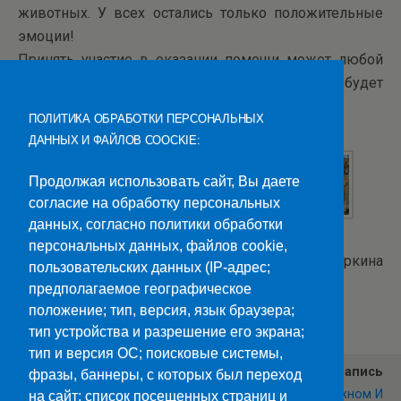
животных. У всех остались только положительные
эмоции!
Принять участие в оказании помощи может любой
желающий- ведь любая поддержка приюту будет
очень важна и ценна.
ПОЛИТИКА ОБРАБОТКИ ПЕРСОНАЛЬНЫХ
ДАННЫХ И ФАЙЛОВ COOCKIE:
Продолжая использовать сайт, Вы даете
согласие на обработку персональных
данных, согласно политики обработки
персональных данных, файлов cookie,
Текст и фото: Т. Офицеркина
пользовательских данных (IP-адрес;
предполагаемое географическое
Категории:
Новости
положение; тип, версия, язык браузера;
тип устройства и разрешение его экрана;
тип и версия ОС; поисковые системы,
Предыдущая Запись
Следующая Запись
фразы, баннеры, с которых был переход
Родительское Собрание.
Кратко О Важном И
на сайт; список посещенных страниц и