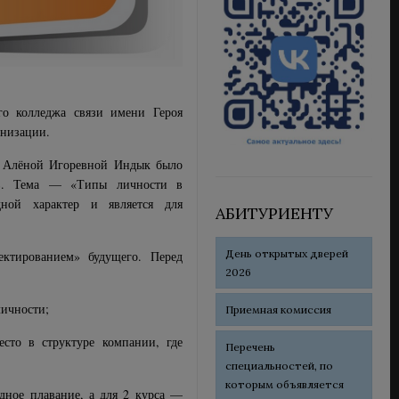
о колледжа связи имени Героя
анизации.
ем Алёной Игоревной Индык было
сов. Тема — «Типы личности в
ной характер и является для
АБИТУРИЕНТУ
День открытых дверей
ектированием» будущего. Перед
2026
личности;
Приемная комиссия
есто в структуре компании, где
Перечень
специальностей, по
которым объявляется
одное плавание, а для 2 курса —