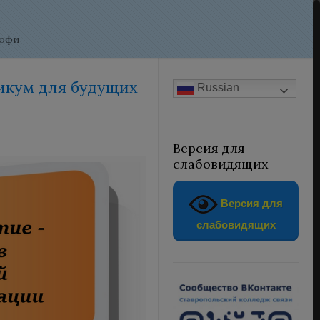
рофи
тикум для будущих
Russian
Версия для
слабовидящих
Версия для
слабовидящих