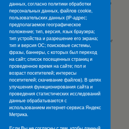
В связи с болезнью и лечением в стационаре-4000
данных, согласно политики обработки
руб.
персональных данных, файлов cookie,
пользовательских данных (IP-адрес;
В связи со смертью близких родственников-3000
предполагаемое географическое
руб.
положение; тип, версия, язык браузера;
тип устройства и разрешение его экрана;
*Смотри коллективный договор раздел
V
Социальные
тип и версия ОС; поисковые системы,
гарантии, льготы и компенсации
фразы, баннеры, с которых был переход
на сайт; список посещенных страниц и
проведенное время на сайте; пол и
возраст посетителей; интересы
посетителей; скачивание файлов). В целях
улучшения функционирования сайта и
Наверх
проведения статистических исследований
данные обрабатываются с
Мобильн.
Компьютерная
использованием интернет-сервиса Яндекс
Метрика.
ПОЛЕЗНЫЕ ССЫЛКИ:
Минпросвещения>>
Если Вы не согласны с тем, чтобы данный