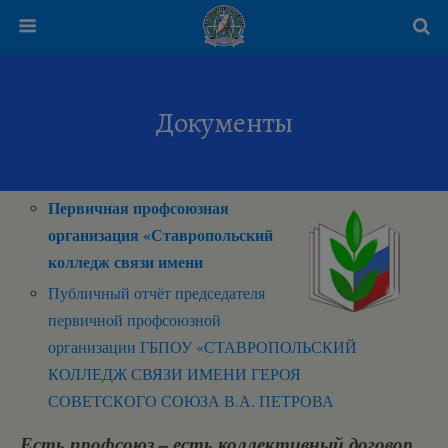
Документы
Первичная профсоюзная
организация «Ставропольский
колледж связи имени
Публичный отчёт председателя
первичной профсоюзной
организации ГБПОУ «СТАВРОПОЛЬСКИЙ
КОЛЛЕДЖ СВЯЗИ ИМЕНИ ГЕРОЯ
СОВЕТСКОГО СОЮЗА В.А. ПЕТРОВА
Есть профсоюз – есть коллективный договор