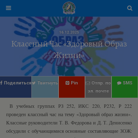
16.12.2025
Классный Час «Здоровый Образ
Жизни»
Поделиться
Твитнуть
Pin
Отпр. по
SMS
эл. почте
В учебных группах РЗ 252, ИКС 220, Р232, Р 222
проведен классный час на тему «Здоровый образ жизни».
Классные руководители Т. В. Федорова и Д. Т. Денисенко
обсудили с обучающимися основные составляющие ЗОЖ: