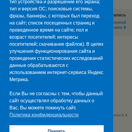
тип устройства и разрешение его экрана;
тип и версия ОС; поисковые системы,
Предыдущая Запись
Следующая Запись
фразы, баннеры, с которых был переход
День Конституции РФ
Викторина По Электронной
на сайт; список посещенных страниц и
Технике
проведенное время на сайте; пол и
возраст посетителей; интересы
посетителей; скачивание файлов). В целях
улучшения функционирования сайта и
Наверх
проведения статистических исследований
данные обрабатываются с
Мобильн.
Компьютерная
использованием интернет-сервиса Яндекс
Метрика.
ПОЛЕЗНЫЕ ССЫЛКИ:
Минпросвещения>>
Если Вы не согласны с тем, чтобы данный
Министерство науки и высшего образования>>
сайт осуществлял обработку данных о
Госуслуги>>
Вас, Вы можете покинуть сайт.
Политика конфиденциальности
ГБПОУ "Ставропольский колледж связи им. Героя Советского Союза В.А.
Петрова"
г. Ставрополь проезд Черняховского 3
Принять