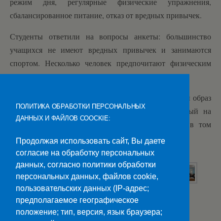
режим дня, регулярные физические упражнения,
сбалансированное питание, отказ от вредных привычек.
Студенты ответили на вопросы анкеты: большинство
учащихся не имеют вредных привычек и занимаются
спортом. Несколько человек предпочитают физическим
упражнениям компьютерные игры.
Преподаватели напомнили студентам, что здоровый образ
ПОЛИТИКА ОБРАБОТКИ ПЕРСОНАЛЬНЫХ
жизни – это образ жизни человека, направленный на
ДАННЫХ И ФАЙЛОВ COOCKIE:
профилактику болезней и укрепление здоровья, в том
числе эмоционального.
Продолжая использовать сайт, Вы даете
согласие на обработку персональных
данных, согласно политики обработки
персональных данных, файлов cookie,
пользовательских данных (IP-адрес;
предполагаемое географическое
Категории:
Новости
положение; тип, версия, язык браузера;