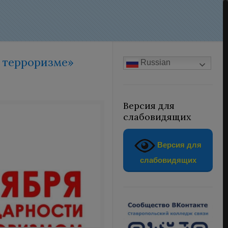
о терроризме»
Russian
Версия для
слабовидящих
Версия для
слабовидящих