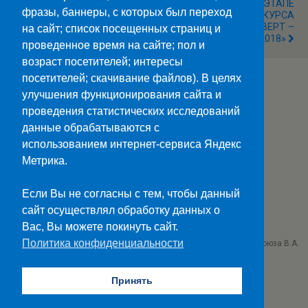
ГОРОДСКОМ ЭТАПЕ
фразы, баннеры, с которых был переход
ФЕСТИВАЛЯ - КОНКУРСА
«СОЛДАТСКИЙ КОНВЕРТ –
на сайт; список посещенных страниц и
2018»
проведенное время на сайте; пол и
возраст посетителей; интересы
посетителей; скачивание файлов). В целях
улучшения функционирования сайта и
Наверх
проведения статистических исследований
данные обрабатываются с
Мобильн.
Компьютерная
использованием интернет-сервиса Яндекс
Метрика.
ПОЛЕЗНЫЕ ССЫЛКИ:
Минпросвещения>>
Если Вы не согласны с тем, чтобы данный
Министерство науки и высшего образования>>
сайт осуществлял обработку данных о
Госуслуги>>
Вас, Вы можете покинуть сайт.
Политика конфиденциальности
ГБПОУ "Ставропольский колледж связи им. Героя Советского Союза В.А.
Петрова"
г. Ставрополь проезд Черняховского 3
Принять