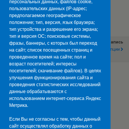
персональных данных, файлов cookie,
пользовательских данных (IP-адрес;
предполагаемое географическое
Категории:
Новости
положение; тип, версия, язык браузера;
тип устройства и разрешение его экрана;
тип и версия ОС; поисковые системы,
Предыдущая Запись
Следующая Запись
фразы, баннеры, с которых был переход
Пять Полезных Онлайн-
Разговор О Коррупции
на сайт; список посещенных страниц и
Уроков
проведенное время на сайте; пол и
возраст посетителей; интересы
посетителей; скачивание файлов). В целях
улучшения функционирования сайта и
Наверх
проведения статистических исследований
данные обрабатываются с
Мобильн.
Компьютерная
использованием интернет-сервиса Яндекс
Метрика.
ПОЛЕЗНЫЕ ССЫЛКИ:
Минпросвещения>>
Если Вы не согласны с тем, чтобы данный
Министерство науки и высшего образования>>
сайт осуществлял обработку данных о
Госуслуги>>