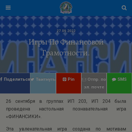
27.09.2022
Игры По Финансовой
Грамотности.
Поделиться
Твитнуть
Pin
Отпр. по
SMS
эл. почте
26 cентября в группах ИП 203, ИП 204 была
проведена настольная познавательная игра
«ФИНАНСИКИ».
Эта увлекательная игра создана по мотивам