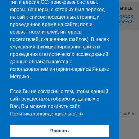
тип и версия ОС; поисковые системы,
Предыдущая Запись
Следующая Запись
фразы, баннеры, с которых был переход
Учебная Тренировка
Приводим В Порядок
на сайт; список посещенных страниц и
Территорию
проведенное время на сайте; пол и
возраст посетителей; интересы
посетителей; скачивание файлов). В целях
улучшения функционирования сайта и
Наверх
проведения статистических исследований
данные обрабатываются с
Мобильн.
Компьютерная
использованием интернет-сервиса Яндекс
Метрика.
ПОЛЕЗНЫЕ ССЫЛКИ:
Минпросвещения>>
Если Вы не согласны с тем, чтобы данный
Министерство науки и высшего образования>>
сайт осуществлял обработку данных о
Госуслуги>>
Вас, Вы можете покинуть сайт.
Политика конфиденциальности
ГБПОУ "Ставропольский колледж связи им. Героя Советского Союза В.А.
Петрова"
г. Ставрополь проезд Черняховского 3
Принять