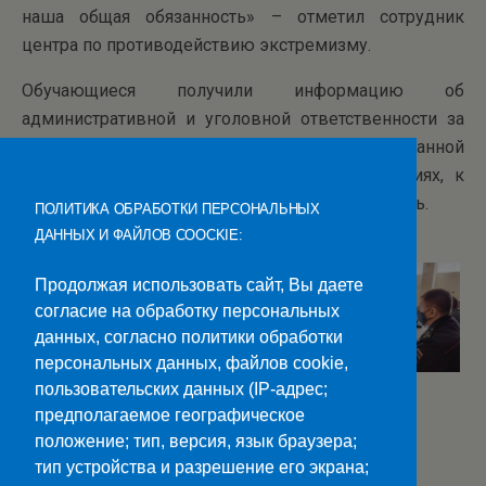
наша общая обязанность» – отметил сотрудник
центра по противодействию экстремизму.
Обучающиеся получили информацию об
административной и уголовной ответственности за
совершение правонарушений и преступлений данной
категории, а также о возможных последствиях, к
которым приводит экстремистская деятельность.
ПОЛИТИКА ОБРАБОТКИ ПЕРСОНАЛЬНЫХ
ДАННЫХ И ФАЙЛОВ COOCKIE:
Продолжая использовать сайт, Вы даете
согласие на обработку персональных
данных, согласно политики обработки
персональных данных, файлов cookie,
пользовательских данных (IP-адрес;
предполагаемое географическое
Категории:
Новости
положение; тип, версия, язык браузера;
тип устройства и разрешение его экрана;