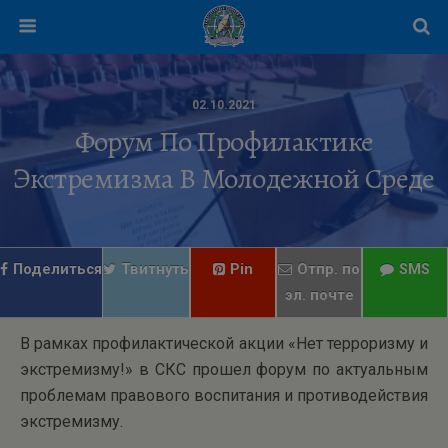
02.10.2021
Форум По Профилактике
Экстремизма В Молодежной Среде
Поделиться
Твитнуть
Pin
Отпр. по
SMS
эл. почте
В рамках профилактической акции «Нет терроризму и
экстремизму!» в СКС прошел форум по актуальным
проблемам правового воспитания и противодействия
экстремизму.