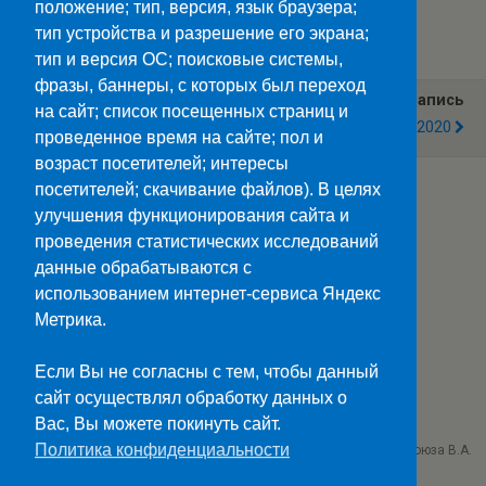
положение; тип, версия, язык браузера;
Категории:
Новости
тип устройства и разрешение его экрана;
тип и версия ОС; поисковые системы,
фразы, баннеры, с которых был переход
Предыдущая Запись
Следующая Запись
на сайт; список посещенных страниц и
Не Попади В Ловушку!
Студент Года – 2020
проведенное время на сайте; пол и
возраст посетителей; интересы
посетителей; скачивание файлов). В целях
улучшения функционирования сайта и
Наверх
проведения статистических исследований
данные обрабатываются с
Мобильн.
Компьютерная
использованием интернет-сервиса Яндекс
Метрика.
ПОЛЕЗНЫЕ ССЫЛКИ:
Минпросвещения>>
Если Вы не согласны с тем, чтобы данный
Министерство науки и высшего образования>>
сайт осуществлял обработку данных о
Госуслуги>>
Вас, Вы можете покинуть сайт.
Политика конфиденциальности
ГБПОУ "Ставропольский колледж связи им. Героя Советского Союза В.А.
Петрова"
г. Ставрополь проезд Черняховского 3