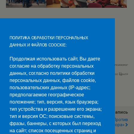
ПОЛИТИКА ОБРАБОТКИ ПЕРСОНАЛЬНЫХ
ДАННЫХ И ФАЙЛОВ COOCKIE:
Продолжая использовать сайт, Вы даете
Текст Гаврилова Е.П., педагог-психолог
согласие на обработку персональных
данных, согласно политики обработки
Фото Студенческий Пресс Центр
персональных данных, файлов cookie,
пользовательских данных (IP-адрес;
Категории:
Новости
предполагаемое географическое
положение; тип, версия, язык браузера;
тип устройства и разрешение его экрана;
Предыдущая Запись
Следующая Запись
тип и версия ОС; поисковые системы,
Заседание
Акция «Вместе Против
фразы, баннеры, с которых был переход
Консультативного Совета
Террора»
По ВНЭО При
на сайт; список посещенных страниц и