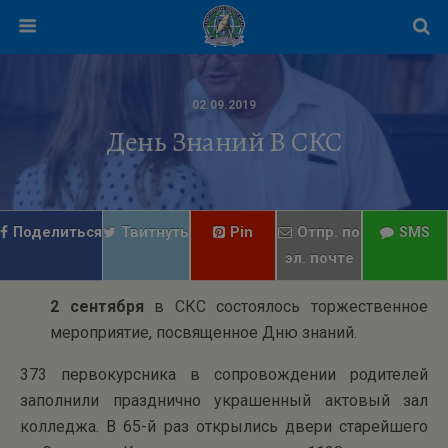
02.09.2019
День Знаний В СКС
Поделиться
Твитнуть
Pin
Отпр. по
SMS
эл. почте
2 сентября
в СКС состоялось торжественное
мероприятие, посвященное Дню знаний.
373 первокурсника в сопровождении родителей
заполнили празднично украшенный актовый зал
колледжа. В 65-й раз открылись двери старейшего