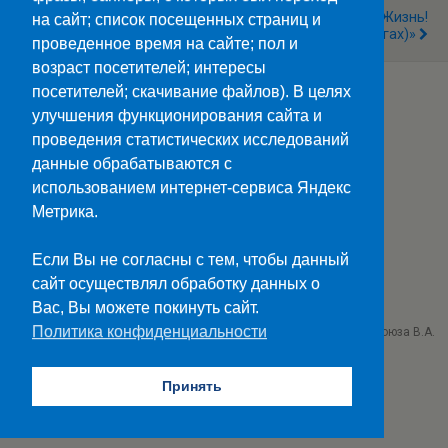
Международный День
«Береги Свою Жизнь!
на сайт; список посещенных страниц и
Без Интернета
(опасности На Дорогах)»
проведенное время на сайте; пол и
возраст посетителей; интересы
посетителей; скачивание файлов). В целях
улучшения функционирования сайта и
Наверх
проведения статистических исследований
данные обрабатываются с
Мобильн.
Компьютерная
использованием интернет-сервиса Яндекс
Метрика.
ПОЛЕЗНЫЕ ССЫЛКИ:
Минпросвещения>>
Если Вы не согласны с тем, чтобы данный
Министерство науки и высшего образования>>
сайт осуществлял обработку данных о
Госуслуги>>
Вас, Вы можете покинуть сайт.
Политика конфиденциальности
ГБПОУ "Ставропольский колледж связи им. Героя Советского Союза В.А.
Петрова"
г. Ставрополь проезд Черняховского 3
Принять