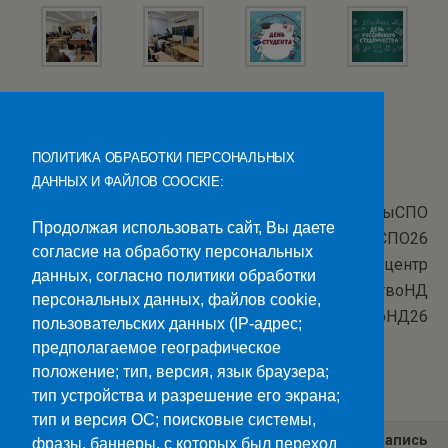
ПОЛИТИКА ОБРАБОТКИ ПЕРСОНАЛЬНЫХ
ДАННЫХ И ФАЙЛОВ COOCKIE:
#НавигаторыСПО
Продолжая использовать сайт, Вы даете
#НавигаторыДетстваСПО26
согласие на обработку персональных
#Росдетцентр
данных, согласно политики обработки
#студенчествоНД
персональных данных, файлов cookie,
#студенчествоНД26
пользовательских данных (IP-адрес;
предполагаемое географическое
Категории:
Новости
положение; тип, версия, язык браузера;
тип устройства и разрешение его экрана;
тип и версия ОС; поисковые системы,
Предыдущая Запись
Следующая Запись
фразы, баннеры, с которых был переход