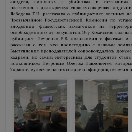
злодеев, виновных в убийствах и истязаниях с
населения…», дала краткую справку о жертвах злодеяни
Лебедева Т.Н. рассказала о публицистике военных л
Чрезвычайной Государственной Комиссии по устан
злодеяний фашистских захватчиков на территори
освобожденного от оккупантов. Эту Комиссию возглав
публицист. Петренко В.Б. познакомил с фактами из
рассказав о том, что происходило с нашими земля
Выступления преподавателей сопровождались докум
кадрами. Но самым интересным для студентов стала 
полковником Петровым Олегом Павловичем, который
Украине, мужестве наших солдат и офицеров, ответил н