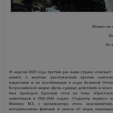
Можно не с
Не
Но 
19 апреля 2023 года третий раз наша страна отмечае
память о жертвах преступлений против советск
нацистами и их пособниками в годы Великой Отече
Всероссийской акции «День единых действий» в музе
был проведен Круглый стол на тему: «Преступл
захватчиков в 1941-1945 годах». Студенты первого 
Минину М.Х. ( организатора этого мероприятия)
историческими фактами и указом «О мерах наказани