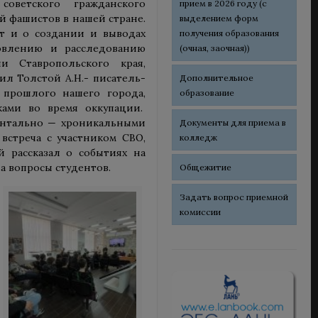
оветского гражданского
прием в 2026 году (с
й фашистов в нашей стране.
выделением форм
ет и о создании и выводах
получения образования
овлению и расследованию
(очная, заочная))
и Ставропольского края,
ил Толстой А.Н.- писатель-
Дополнительное
 прошлого нашего города,
образование
ками во время оккупации.
ентально — хроникальными
Документы для приема в
встреча с участником СВО,
колледж
 рассказал о событиях на
а вопросы студентов.
Общежитие
Задать вопрос приемной
комиссии