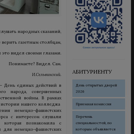
лушать народных сказаний,
 верить газетным столбцам,
я это видел своими глазами.
Понимаете? Видел. Сам.
АБИТУРИЕНТУ
И.Сельвинский.
т – День единых действий в
День открытых дверей
ого народа, совершенных
2026
ственной войны. В рамках
е истории нашего колледжа
Приемная комиссия
ения немецко-фашистских
курса с интересом слушали
Перечень
, которая познакомила с
специальностей, по
я для немецко-фашистских
которым объявляется