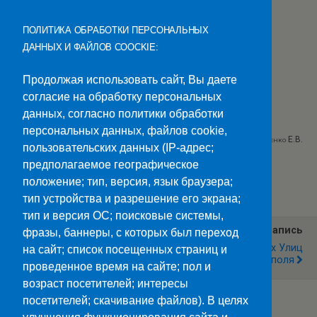
ПОЛИТИКА ОБРАБОТКИ ПЕРСОНАЛЬНЫХ
ДАННЫХ И ФАЙЛОВ COOCKIE:
Продолжая использовать сайт, Вы даете
согласие на обработку персональных
данных, согласно политики обработки
персональных данных, файлов cookie,
Текст Гаврилова Е.П., Фото Анищенко Е.В.
пользовательских данных (IP-адрес;
предполагаемое географическое
Категории:
Новости
положение; тип, версия, язык браузера;
тип устройства и разрешение его экрана;
тип и версия ОС; поисковые системы,
Предыдущая Запись
Следующая Запись
фразы, баннеры, с которых был переход
Призер Чемпионата
Их Имена В Названиях Улиц
на сайт; список посещенных страниц и
«Абилимпикс»
Ставрополя
проведенное время на сайте; пол и
возраст посетителей; интересы
посетителей; скачивание файлов). В целях