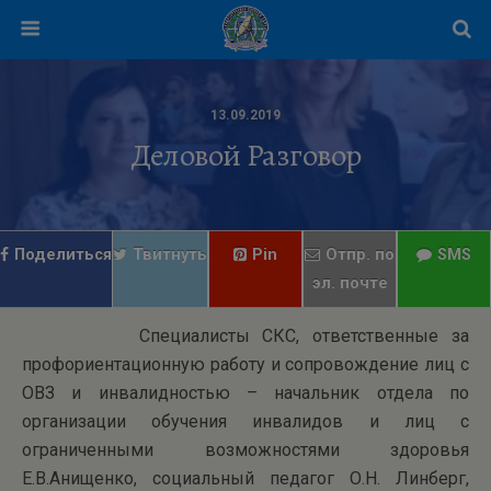
13.09.2019
Деловой Разговор
Поделиться
Твитнуть
Pin
Отпр. по
SMS
эл. почте
Специалисты СКС, ответственные за
профориентационную работу и сопровождение лиц с
ОВЗ и инвалидностью – начальник отдела по
организации обучения инвалидов и лиц с
ограниченными возможностями здоровья
Е.В.Анищенко, социальный педагог О.Н. Линберг,