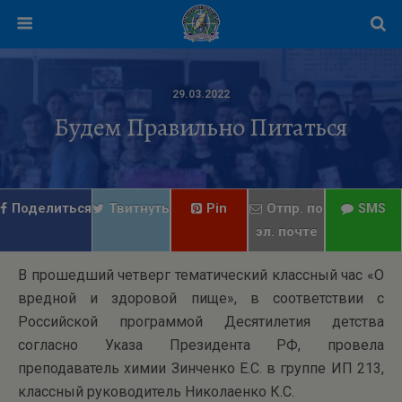
29.03.2022
Будем Правильно Питаться
Поделиться
Твитнуть
Pin
Отпр. по
SMS
эл. почте
В прошедший четверг тематический классный час «О
вредной и здоровой пище», в соответствии с
Российской программой Десятилетия детства
согласно Указа Президента РФ, провела
преподаватель химии Зинченко Е.С. в группе ИП 213,
классный руководитель Николаенко К.С.