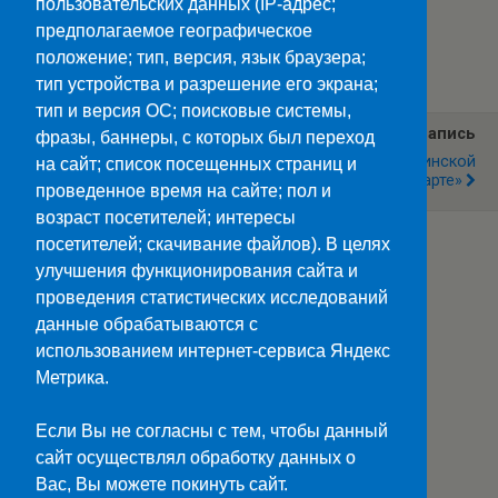
пользовательских данных (IP-адрес;
предполагаемое географическое
Категории:
Новости
положение; тип, версия, язык браузера;
тип устройства и разрешение его экрана;
тип и версия ОС; поисковые системы,
Предыдущая Запись
Следующая Запись
фразы, баннеры, с которых был переход
"Вечер Необычный…
В Театр По «Пушкинской
на сайт; список посещенных страниц и
Театральный"
Карте»
проведенное время на сайте; пол и
возраст посетителей; интересы
посетителей; скачивание файлов). В целях
улучшения функционирования сайта и
Наверх
проведения статистических исследований
данные обрабатываются с
Мобильн.
Компьютерная
использованием интернет-сервиса Яндекс
Метрика.
ПОЛЕЗНЫЕ ССЫЛКИ:
Минпросвещения>>
Если Вы не согласны с тем, чтобы данный
Министерство науки и высшего образования>>
сайт осуществлял обработку данных о
Госуслуги>>
Вас, Вы можете покинуть сайт.