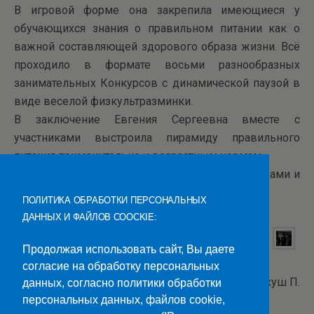
В игровой форме она закрепила имеющиеся у
обучающихся знания о правильном питании как о
важной составляющей здорового образа жизни. Всё
проходило в формате восьми разнообразных
занимательных Конкурсов с динамической паузой в
виде веселой физкультразминки.
В заключение Евгения Сергеевна вместе с
участниками выстроила пирамиду правильного
питания применительно к возрастным нормам.
Познавательно, полезно, интересно, с пословицами и
поговорками прошёл классный час.
ПОЛИТИКА ОБРАБОТКИ ПЕРСОНАЛЬНЫХ
ДАННЫХ И ФАЙЛОВ COOCKIE:
Продолжая использовать сайт, Вы даете
согласие на обработку персональных
Фото Буркуш П.
данных, согласно политики обработки
персональных данных, файлов cookie,