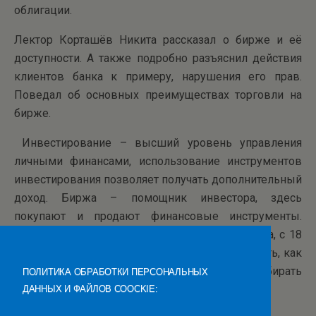
облигации.
Лектор Корташёв Никита рассказал о бирже и её
доступности. А также подробно разъяснил действия
клиентов банка к примеру, нарушения его прав.
Поведал об основных преимуществах торговли на
бирже.
Инвестирование – высший уровень управления
личными финансами, использование инструментов
инвестирования позволяет получать дополнительный
доход. Биржа – помощник инвестора, здесь
покупают и продают финансовые инструменты.
Торговать на бирже можно, не выходя из дома, с 18
лет. Для этого нужно осознавать риски понимать, как
организована работа биржи и уметь выбирать
ПОЛИТИКА ОБРАБОТКИ ПЕРСОНАЛЬНЫХ
финансового посредника.
ДАННЫХ И ФАЙЛОВ COOCKIE: