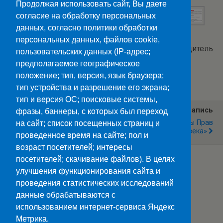
Продолжая использовать сайт, Вы даете
согласие на обработку персональных
данных, согласно политики обработки
персональных данных, файлов cookie,
Текст и фото: Т. Офицеркина, классный руководитель
пользовательских данных (IP-адрес;
предполагаемое географическое
Категории:
Новости
положение; тип, версия, язык браузера;
тип устройства и разрешение его экрана;
тип и версия ОС; поисковые системы,
Предыдущая Запись
Следующая Запись
фразы, баннеры, с которых был переход
Эмоциональный Ресурс
Занятия «Школы Прав
на сайт; список посещенных страниц и
Человека»
проведенное время на сайте; пол и
возраст посетителей; интересы
посетителей; скачивание файлов). В целях
улучшения функционирования сайта и
Наверх
проведения статистических исследований
данные обрабатываются с
Мобильн.
Компьютерная
использованием интернет-сервиса Яндекс
Метрика.
ПОЛЕЗНЫЕ ССЫЛКИ: