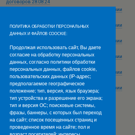
договоров 28.08.24
Приказ о зачислении на первый курс на основании
договоров 30.08.24
Приказ о зачислении на первый курс на основании
ПОЛИТИКА ОБРАБОТКИ ПЕРСОНАЛЬНЫХ
договоров 13.09.24
ДАННЫХ И ФАЙЛОВ COOCKIE:
Приказ о зачислении на первый курс на основании
Продолжая использовать сайт, Вы даете
договоров 19.09.24
согласие на обработку персональных
Приказ о зачислении на первый курс на основании
данных, согласно политики обработки
договоров 11.10.24
персональных данных, файлов cookie,
Приказ о зачислении на первый курс на основании
пользовательских данных (IP-адрес;
договоров 31.10.24
предполагаемое географическое
Приказ о зачислении на первый курс на основании
положение; тип, версия, язык браузера;
договоров 20.11.24
тип устройства и разрешение его экрана;
тип и версия ОС; поисковые системы,
фразы, баннеры, с которых был переход
на сайт; список посещенных страниц и
проведенное время на сайте; пол и
возраст посетителей; интересы