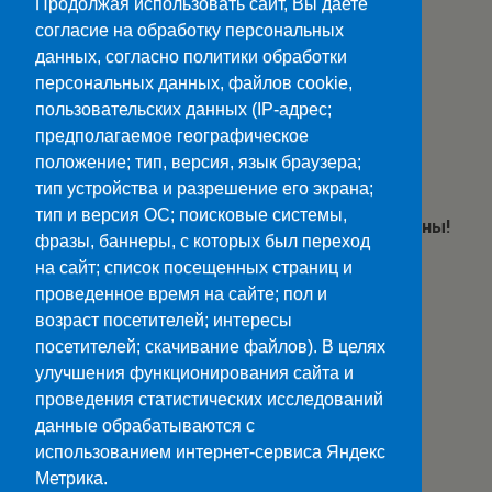
Продолжая использовать сайт, Вы даете
заведения или детского дома;
согласие на обработку персональных
Копия СНИЛС;
данных, согласно политики обработки
Копия медицинского полиса;
персональных данных, файлов cookie,
пользовательских данных (IP-адрес;
Копия медицинской карты;
предполагаемое географическое
Реквизиты банковского счета;
положение; тип, версия, язык браузера;
Фото (1 шт. 3×4).
тип устройства и разрешение его экрана;
тип и версия ОС; поисковые системы,
Все вышеуказанные документы обязательны!
фразы, баннеры, с которых был переход
на сайт; список посещенных страниц и
проведенное время на сайте; пол и
возраст посетителей; интересы
посетителей; скачивание файлов). В целях
улучшения функционирования сайта и
Наверх
проведения статистических исследований
данные обрабатываются с
Мобильн.
Компьютерная
использованием интернет-сервиса Яндекс
Метрика.
ПОЛЕЗНЫЕ ССЫЛКИ: