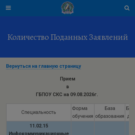
Количество Поданных Заявлений
Вернуться на главную страницу
Прием
в
ГБПОУ СКС на 09.08.2026г.
Форма
База
Бю
Специальность
обучения
образования
до
11.02.15
Инфокоммуникационные