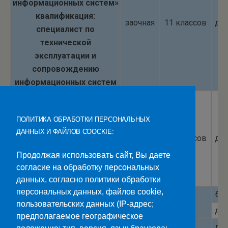
информационных систем»
квалификация:
заочная
11 классов
до
специалист по
технической
эксплуатации и
сопровождению
информационных систем
11.02.15
Инфокоммуникационные
ПОЛИТИКА ОБРАБОТКИ ПЕРСОНАЛЬНЫХ
сети и системы связи
ДАННЫХ И ФАЙЛОВ COOCKIE:
квалификация:специалист
заочная
11 классов
до
по монтажу и
Продолжая использовать сайт, Вы даете
обслуживанию
согласие на обработку персональных
телекоммуникаций
данных, согласно политики обработки
персональных данных, файлов cookie,
бю
очная
пользовательских данных (IP-адрес;
итого
до
предполагаемое географическое
заочная
до