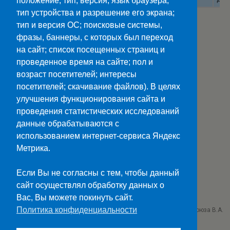
положение; тип, версия, язык браузера;
тип устройства и разрешение его экрана;
тип и версия ОС; поисковые системы,
Вернуться на главную страницу
фразы, баннеры, с которых был переход
на сайт; список посещенных страниц и
проведенное время на сайте; пол и
возраст посетителей; интересы
посетителей; скачивание файлов). В целях
улучшения функционирования сайта и
Наверх
проведения статистических исследований
данные обрабатываются с
Мобильн.
Компьютерная
использованием интернет-сервиса Яндекс
Метрика.
ПОЛЕЗНЫЕ ССЫЛКИ:
Минпросвещения>>
Если Вы не согласны с тем, чтобы данный
Министерство науки и высшего образования>>
сайт осуществлял обработку данных о
Госуслуги>>
Вас, Вы можете покинуть сайт.
Политика конфиденциальности
ГБПОУ "Ставропольский колледж связи им. Героя Советского Союза В.А.
Петрова"
г. Ставрополь проезд Черняховского 3